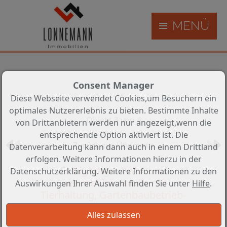
MENÜ
Consent Manager
Diese Webseite verwendet Cookies,um Besuchern ein
optimales Nutzererlebnis zu bieten. Bestimmte Inhalte
Objekt 3 von 4
von Drittanbietern werden nur angezeigt,wenn die
entsprechende Option aktiviert ist. Die
Zurück zur Übersicht
Datenverarbeitung kann dann auch in einem Drittland
erfolgen. Weitere Informationen hierzu in der
Einzigartige Wohn-und
Datenschutzerklärung. Weitere Informationen zu den
Gewerbeimmobilie mit
Auswirkungen Ihrer Auswahl finden Sie unter
Hilfe
.
Tierhaltung, Gartenbaubetrieb-
Handwerk in Klosterholte-
Wohnen,Arbeiten,Leben-alles an