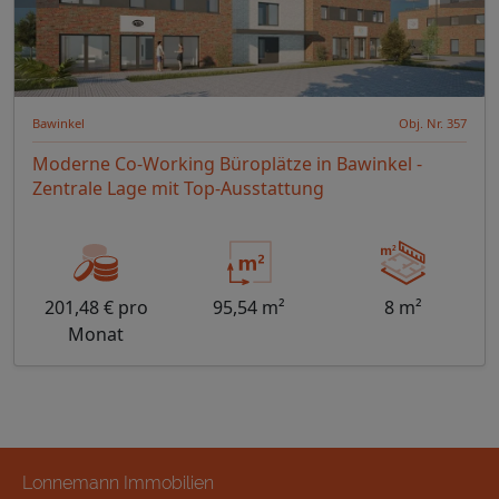
Bawinkel
Obj. Nr. 357
Moderne Co-Working Büroplätze in Bawinkel -
Zentrale Lage mit Top-Ausstattung
201,48 € pro
95,54 m²
8 m²
Monat
Lonnemann Immobilien